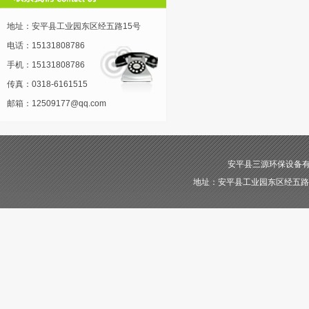
地址：安平县工业园东区经五路15号
电话：15131808786
手机：15131808786
传真：0318-6161515
邮箱：12509177@qq.com
安平县三源环保设备
地址：安平县工业园东区经五路15号 