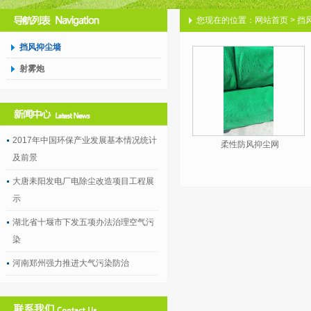
您现在的位置：
网站首页
> 挡
挡风抑尘墙
射雾炮
2017年中国环保产业发展基本情况统计
柔性防风抑尘网
及前景
大唐耒阳发电厂电除尘改造项目工程展
示
湖北省十堰市下发五项办法治理空气污
染
河南郑州强力推进大气污染防治